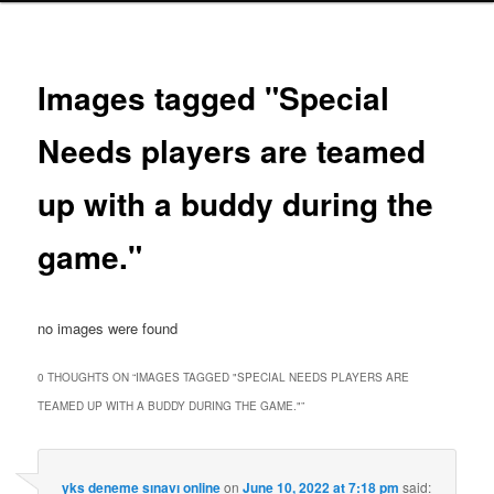
Images tagged "Special
Needs players are teamed
up with a buddy during the
game."
no images were found
0 THOUGHTS ON “
IMAGES TAGGED "SPECIAL NEEDS PLAYERS ARE
TEAMED UP WITH A BUDDY DURING THE GAME."
”
yks deneme sınavı online
on
June 10, 2022 at 7:18 pm
said: