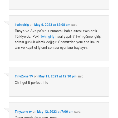
1win giriş
on
May 9, 2023 at 12:08 am
said:
Rusya ve Avrupa’nın 1 numaralı bahis sitesi 1win artık
Türkiye’de. Peki
1win giriş
nasıl yapılır? 1win güncel giriş
adresi günlük olarak değişir. Sitemizden yeni site linkini
alın ve kayıt ol işlemi sonrası oyunlara başlayın.
TinyZone TV
on
May 11, 2023 at 12:30 pm
said:
Ok I got it perfect info
Tinyzone tv
on
May 12, 2023 at 7:06 am
said:
Great goods from you, man.